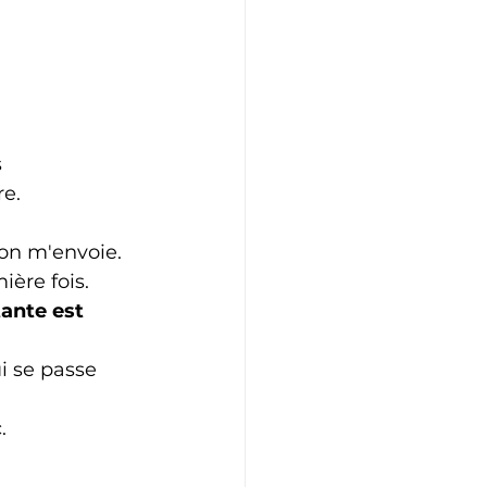
 
re.
on m'envoie. 
ière fois.
ante est 
ui se passe 
.