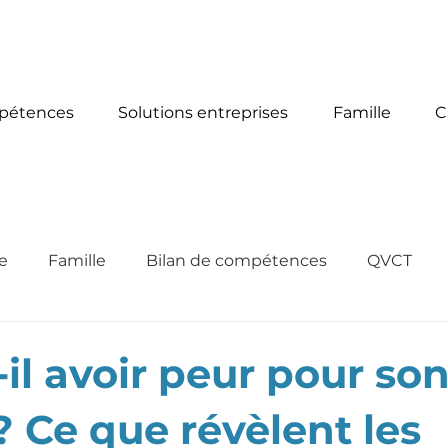
aurelie@ag-consulting-formations-alsace.com
mpétences
Solutions entreprises
Famille
C
e
Famille
Bilan de compétences
QVCT
t-il avoir peur pour so
? Ce que révèlent les