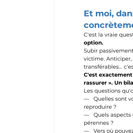
Et moi, dan
concrètem
C'est la vraie ques
option.
Subir passivement 
victime. Anticiper
transférables... c'
C'est exactement 
rassurer ». Un bil
Les questions qu'o
—   Quelles sont v
reproduire ?
—   Quels aspects 
pérennes ?
—   Vers où pouvez