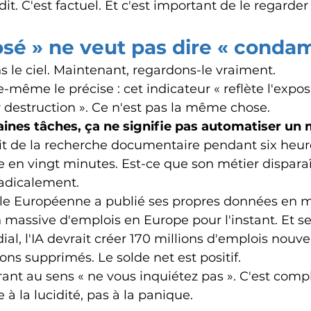
 dit. C'est factuel. Et c'est important de le regarder
osé » ne veut pas dire « conda
s le ciel. Maintenant, regardons-le vraiment.
-même le précise : cet indicateur « reflète l'expos
r destruction ». Ce n'est pas la même chose.
ines tâches, ça ne signifie pas automatiser un m
ait de la recherche documentaire pendant six heures
e en vingt minutes. Est-ce que son métier disparaî
Radicalement. 
e Européenne a publié ses propres données en ma
 massive d'emplois en Europe pour l'instant. Et s
, l'IA devrait créer 170 millions d'emplois nouvea
ons supprimés. Le solde net est positif.
rant au sens « ne vous inquiétez pas ». C'est compl
à la lucidité, pas à la panique.