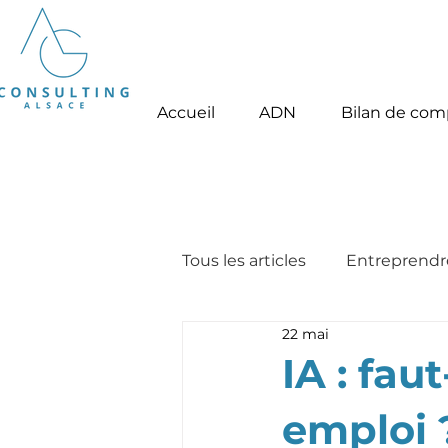
Tel . +33 (0)7 687 687
46
Accueil
ADN
Bilan de co
Tous les articles
Entreprendr
22 mai
IA : fau
emploi 