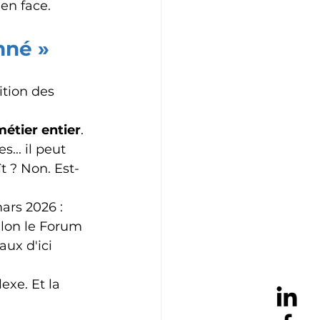
 en face.
mné »
ition des 
étier entier
. 
... il peut 
t ? Non. Est-
rs 2026 : 
elon le Forum 
ux d'ici 
exe. Et la 