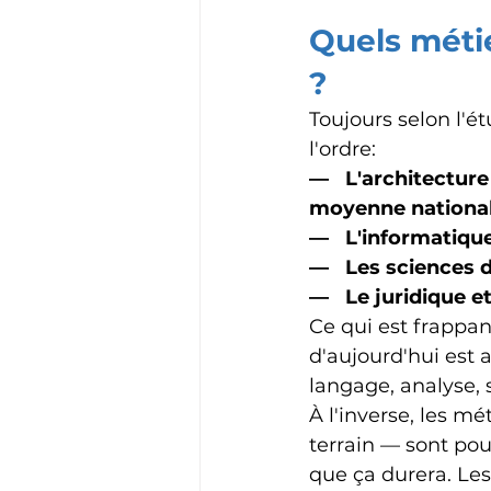
Quels métie
?
Toujours selon l'é
l'ordre: 
—   L'architecture
moyenne nationa
—   L'informatiqu
—   Les sciences d
—   Le juridique e
Ce qui est frappant
d'aujourd'hui est 
langage, analyse, 
À l'inverse, les m
terrain — sont pou
que ça durera. Le