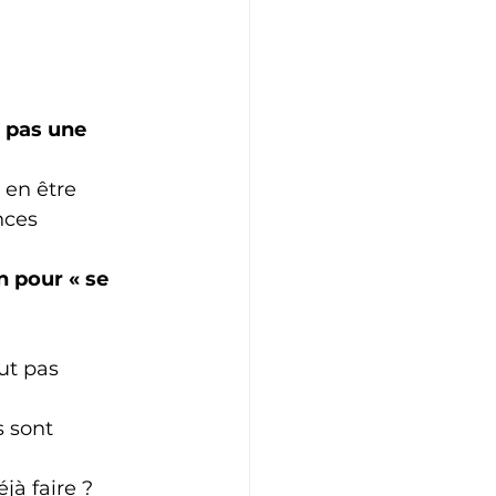
t pas une 
 en être 
nces 
n pour « se 
ut pas 
 sont 
jà faire ?