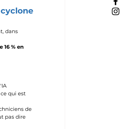
 cyclone 
t, dans 
e 16 % en 
'IA 
ce qui est 
chniciens de 
t pas dire 