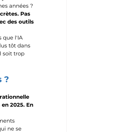
ines années ?
crètes. Pas 
ec des outils 
 que l'IA 
lus tôt dans 
 soit trop 
s ?
rationnelle 
 en 2025. En 
ments 
qui ne se 