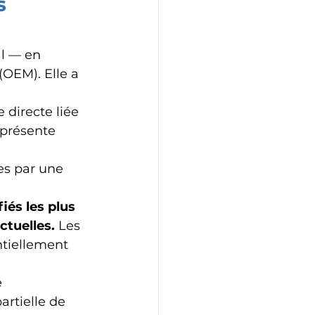
s 
al — en 
OEM). Elle a 
directe liée 
représente 
es par une 
iés les plus 
ctuelles.
 Les 
ntiellement 
 
artielle de 