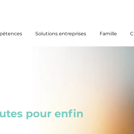
aurelie@ag-consulting-formations-alsace.com
mpétences
Solutions entreprises
Famille
C
nutes pour enfin