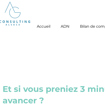
Tel . +33 (0)7 687 687
46
Accueil
ADN
Bilan de co
Et si vous preniez 3 mi
avancer ?