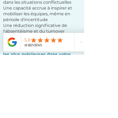
dans les situations conflictuelles
Une capacité accrue à inspirer et
mobiliser les équipes, même en
période d'incertitude
Une réduction significative de
l'absentéisme et du turnover
Et si vos émotions, loin d'être des
obstacles, devenaient vos alliées
les plus précieuses dans votre
rôle de leader ? Combien de
situations de tension pourraient
se transformer en opportunités
de croissance collective ?