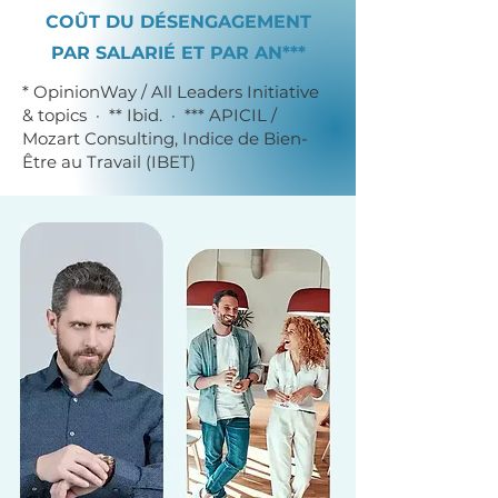
COÛT DU DÉSENGAGEMENT
PAR SALARIÉ ET PAR AN***
* OpinionWay / All Leaders Initiative
& topics · ** Ibid. · *** APICIL /
Mozart Consulting, Indice de Bien-
Être au Travail (IBET)