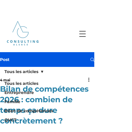
Tel .
+33 (0)7 687 687 46
Post
Tous les articles
4 mai
Tous les articles
Bilan de compétences
Entreprendre
2026 : combien de
Famille
temps ça dure
Bilan de compétences
concrètement ?
QVCT