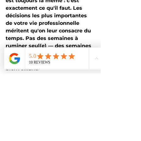
est toujours la même : c'est 
exactement ce qu'il faut. Les 
décisions les plus importantes 
de votre vie professionnelle 
méritent qu'on leur consacre du 
temps. Pas des semaines à 
ruminer seul(e) — des semaines 
à explorer, accompagné(e), avec 
des outils et un regard extérieur 
bienveillant.
Et si vous vous posez la 
question depuis un moment 
déjà ? Alors, la durée a déjà 
commencé.
Réservez votre premier 
entretien d'information gratuit 
— sans engagement, sans 
pression. Juste une vraie 